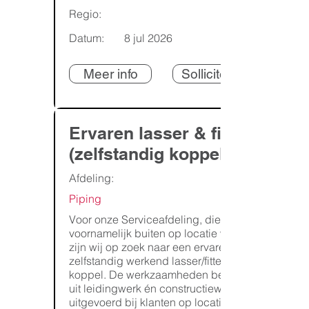
Regio:
Datum:
8 jul 2026
Meer info
Solliciteren
Ervaren lasser & fitter
(zelfstandig koppel)
Afdeling:
Piping
Voor onze Serviceafdeling, die
voornamelijk buiten op locatie werkt,
zijn wij op zoek naar een ervaren en
zelfstandig werkend lasser/fitter-
koppel. De werkzaamheden bestaan
uit leidingwerk én constructiewerk,
uitgevoerd bij klanten op locatie in de