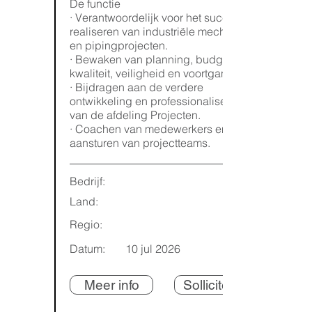
De functie
· Verantwoordelijk voor het succesvol
realiseren van industriële mechanical-
en pipingprojecten.
· Bewaken van planning, budget,
kwaliteit, veiligheid en voortgang.
· Bijdragen aan de verdere
ontwikkeling en professionalisering
van de afdeling Projecten.
· Coachen van medewerkers en
aansturen van projectteams.
Bedrijf:
Land:
Regio:
Datum:
10 jul 2026
Meer info
Solliciteren