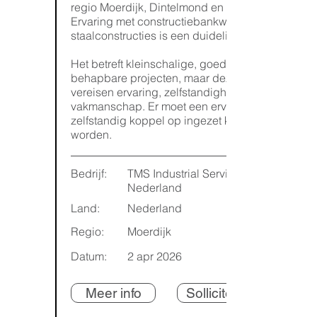
regio Moerdijk, Dintelmond en Breda.
Ervaring met constructiebankwerk en
staalconstructies is een duidelijke pré.
Het betreft kleinschalige, goed
behapbare projecten, maar deze
vereisen ervaring, zelfstandigheid en
vakmanschap. Er moet een ervaren
zelfstandig koppel op ingezet kunnen
worden.
Bedrijf:
TMS Industrial Services
Nederland
Land:
Nederland
Regio:
Moerdijk
Datum:
2 apr 2026
Meer info
Solliciteren