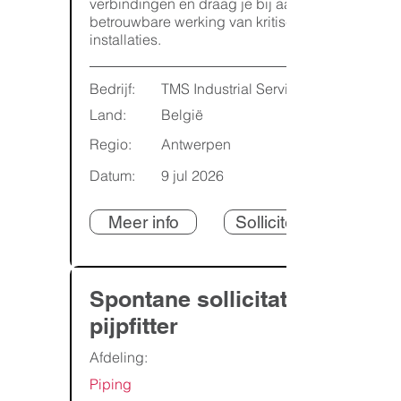
verbindingen en draag je bij aan een
betrouwbare werking van kritische
installaties.
Bedrijf:
TMS Industrial Services
Land:
België
Regio:
Antwerpen
Datum:
9 jul 2026
Meer info
Solliciteren
Spontane sollicitatie:
pijpfitter
Afdeling:
Piping