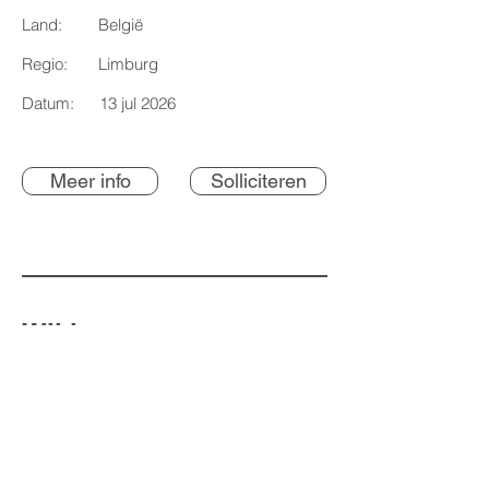
Land:
België
Regio:
Limburg
Datum:
13 jul 2026
Meer info
Solliciteren
Wil je een open
sollicitatie sturen?
Heb je een passie voor technologie en
ben op zoek naar een nieuwe
uitdaging?