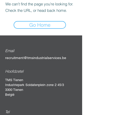
We can’t find the page you’re looking for.
Check the URL, or head back home.
Go Home
Email
recruitment@tmsindustrialservices.be
Hoofdzetel
TMS Tienen
Industriepark Soldatenplein zone 2 45/3
3300 Tienen
België
Tel