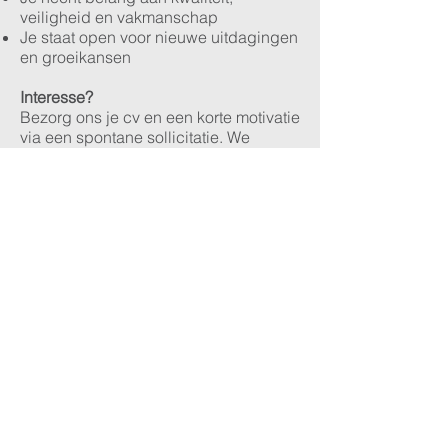
veiligheid en vakmanschap
Je staat open voor nieuwe uitdagingen
en groeikansen
Interesse?
Bezorg ons je cv en een korte motivatie
via een spontane sollicitatie. We
nemen jouw profiel zorgvuldig door en
bekijken graag welke opportuniteiten
er binnen TMS Industrial Services
aansluiten bij jouw ervaring en
ambities. Wij kijken ernaar uit om
kennis met je te maken!
Solliciteren
Email