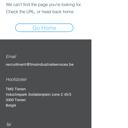
We can’t find the page you’re looking for.
Check the URL, or head back home.
Go Home
Email
recruitment@tmsindustrialservices.be
Hoofdzetel
TMS Tienen
Industriepark Soldatenplein zone 2 45/3
3300 Tienen
België
Tel