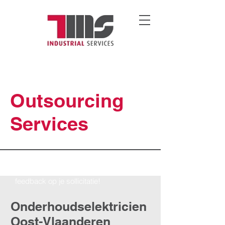
Outsourcing
Services
Binnen 24u gepersonaliseerde
feedback op je sollicitatie!
Onderhoudselektricien
Oost-Vlaanderen