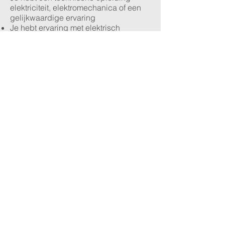
elektriciteit, elektromechanica of een
gelijkwaardige ervaring
Je hebt ervaring met elektrisch
onderhoud binnen een industriële
omgeving
Je kan elektrische schema’s lezen en
storingen analyseren
Kennis van automatisatie, PLC’s en
frequentieregelaars is een pluspunt
Je werkt nauwkeurig, veilig en
kwaliteitsgericht
Je kan zowel zelfstandig als in
teamverband werken
Je hebt een hands-on mentaliteit en
een sterk probleemoplossend
vermogen
Solliciteren