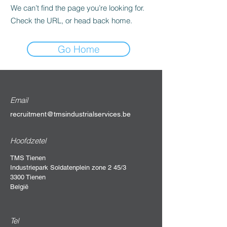
We can’t find the page you’re looking for.
Check the URL, or head back home.
Go Home
Email
recruitment@tmsindustrialservices.be
Hoofdzetel
TMS Tienen
Industriepark Soldatenplein zone 2 45/3
3300 Tienen
België
Tel