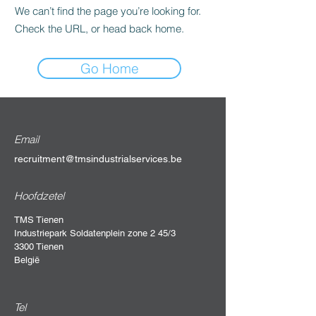
We can’t find the page you’re looking for.
Check the URL, or head back home.
Go Home
Email
recruitment@tmsindustrialservices.be
Hoofdzetel
TMS Tienen
Industriepark Soldatenplein zone 2 45/3
3300 Tienen
België
Tel