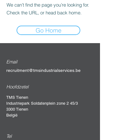
We can’t find the page you’re looking for.
Check the URL, or head back home.
Go Home
Email
recruitment@tmsindustrialservices.be
Hoofdzetel
TMS Tienen
Industriepark Soldatenplein zone 2 45/3
3300 Tienen
België
Tel