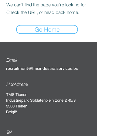
We can’t find the page you’re looking for.
Check the URL, or head back home.
Go Home
Email
recruitment@tmsindustrialservices.be
Hoofdzetel
TMS Tienen
Industriepark Soldatenplein zone 2 45/3
3300 Tienen
België
Tel